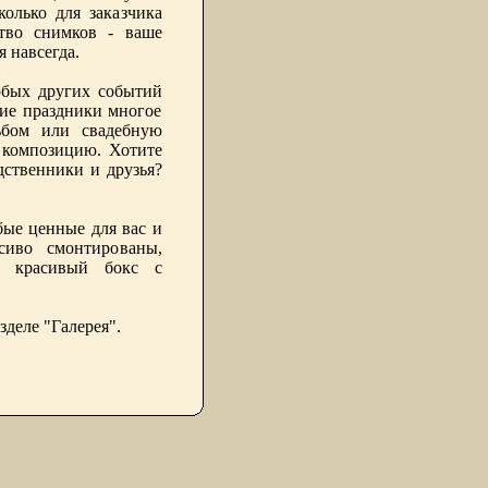
олько для заказчика
ство снимков - ваше
ся навсегда.
юбых других событий
кие праздники многое
ьбом или свадебную
 композицию. Хотите
ственники и друзья?
ые ценные для вас и
сиво смонтированы,
и красивый бокс с
зделе "Галерея".