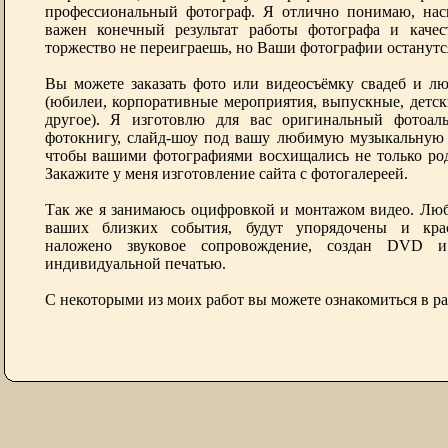
профессиональный фотограф. Я отлично понимаю, наск
важен конечный результат работы фотографа и каче
торжество не переиграешь, но Ваши фотографии останут
Вы можете заказать фото или видеосъёмку свадеб и л
(юбилеи, корпоративные мероприятия, выпускные, детс
другое). Я изготовлю для вас оригинальный фотоал
фотокнигу, слайд-шоу под вашу любимую музыкальную
чтобы вашими фотографиями восхищались не только род
Закажите у меня изготовление сайта с фотогалереей.
Так же я занимаюсь оцифровкой и монтажом видео. Люб
ваших близких события, будут упорядочены и кра
наложено звуковое сопровождение, создан DVD 
индивидуальной печатью.
С некоторыми из моих работ вы можете ознакомиться в ра